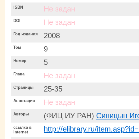
ISBN
Не задан
DOI
Не задан
Год издания
2008
Том
9
Номер
5
Глава
Не задан
Страницы
25-35
Аннотация
Не задан
Авторы
(ФИЦ ИУ РАН)
Синицын Иг
ссылка в
http://elibrary.ru/item.asp?i
Internet