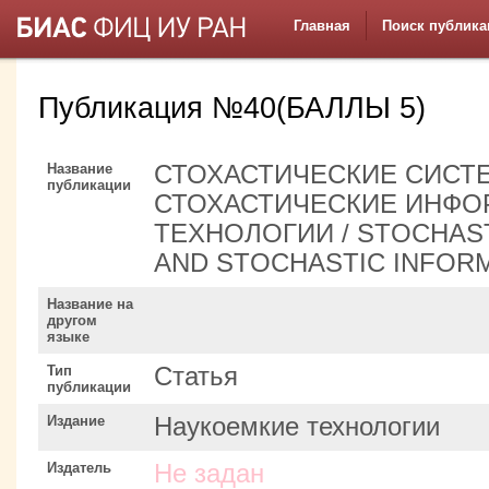
Главная
Поиск публика
Публикация №40(БАЛЛЫ 5)
Название
СТОХАСТИЧЕСКИЕ СИСТЕ
публикации
СТОХАСТИЧЕСКИЕ ИНФ
ТЕХНОЛОГИИ / STOCHAS
AND STOCHASTIC INFOR
Название на
другом
языке
Тип
Статья
публикации
Издание
Наукоемкие технологии
Издатель
Не задан