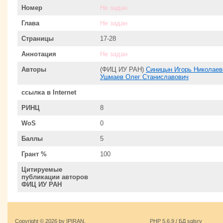
Номер
Не задан
Глава
Не задан
Страницы
17-28
Аннотация
Не задан
Авторы
(ФИЦ ИУ РАН)
Синицын Игорь Николаев
Ушмаев Олег Станиславович
ссылка в Internet
РИНЦ
8
WoS
0
Баллы
5
Грант %
100
Цитируемые
публикации авторов
ФИЦ ИУ РАН
Copyright © 2026 by IPIRAN.
PHP 5.6.9 / БД sqlsrv