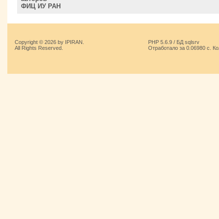
ФИЦ ИУ РАН
Copyright © 2026 by IPIRAN.
PHP 5.6.9 / БД sqlsrv
All Rights Reserved.
Отработало за 0.06980 с. К