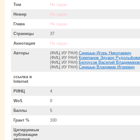
Том
Не задан
Номер
Не задан
Глава
Не задан
Страницы
37
Аннотация
Не задан
Авторы
(ФИЦ ИУ РАН)
Синицын Игорь Николаевич
(ФИЦ ИУ РАН)
Корепанов Эдуард Рудольфови
(ФИЦ ИУ РАН)
Белоусов Василий Владимиров
(ФИЦ ИУ РАН)
Синицын Владимир Игоревич
ссылка в
Internet
РИНЦ
4
WoS
0
Баллы
5
Грант %
100
Цитируемые
публикации
авторов