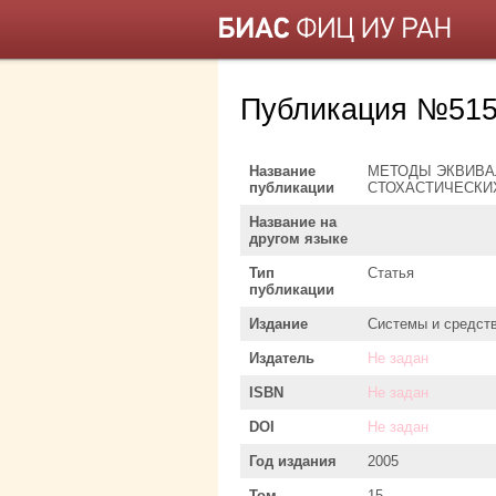
Публикация №51
Название
МЕТОДЫ ЭКВИВА
публикации
СТОХАСТИЧЕСКИ
Название на
другом языке
Тип
Статья
публикации
Издание
Системы и средст
Издатель
Не задан
ISBN
Не задан
DOI
Не задан
Год издания
2005
Том
15