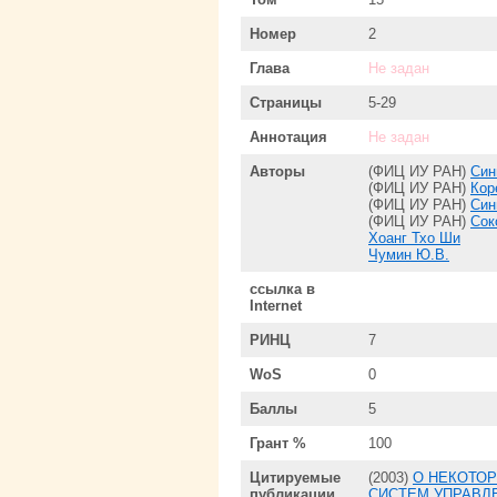
Номер
2
Глава
Не задан
Страницы
5-29
Аннотация
Не задан
Авторы
(ФИЦ ИУ РАН)
Син
(ФИЦ ИУ РАН)
Кор
(ФИЦ ИУ РАН)
Син
(ФИЦ ИУ РАН)
Сок
Хоанг Тхо Ши
Чумин Ю.В.
ссылка в
Internet
РИНЦ
7
WoS
0
Баллы
5
Грант %
100
Цитируемые
(2003)
О НЕКОТО
публикации
СИСТЕМ УПРАВЛ