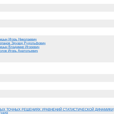
ицын Игорь Николаевич
епанов Эдуард Рудольфович
ицын Владимир Игоревич
олов Игорь Анатольевич
РЫХ ТОЧНЫХ РЕШЕНИЯХ УРАВНЕНИЙ СТАТИСТИЧЕСКОЙ ДИНАМИКИ
ЕНИЯ