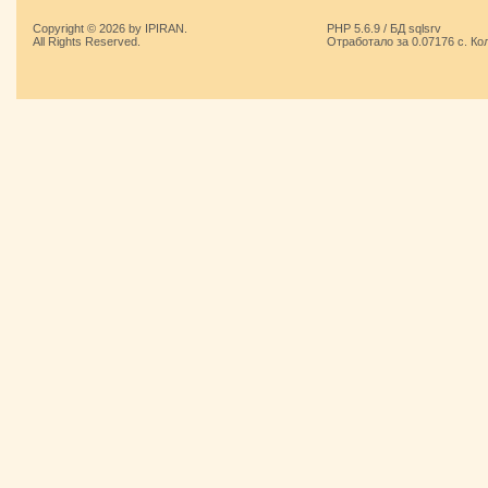
Copyright © 2026 by IPIRAN.
PHP 5.6.9 / БД sqlsrv
All Rights Reserved.
Отработало за 0.07176 с. Ко