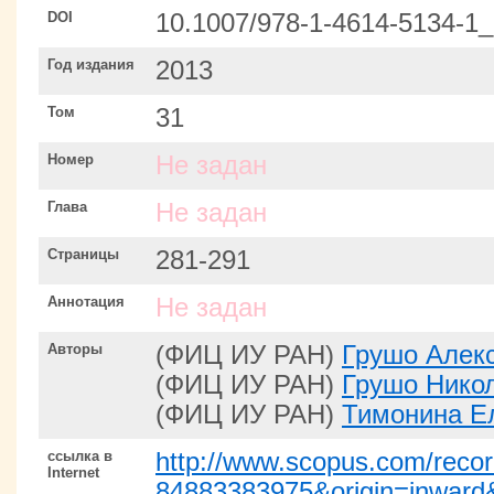
DOI
10.1007/978-1-4614-5134-1
Год издания
2013
Том
31
Номер
Не задан
Глава
Не задан
Страницы
281-291
Аннотация
Не задан
Авторы
(ФИЦ ИУ РАН)
Грушо Алек
(ФИЦ ИУ РАН)
Грушо Нико
(ФИЦ ИУ РАН)
Тимонина Е
ссылка в
http://www.scopus.com/record
Internet
84883383975&origin=inwa