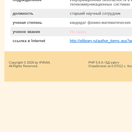
телекоммуникационных системах
должность
старший научный сотрудник
ученая степень
кандидат физико-математических 
ученое звание
Не задан
ссылка в Internet
http://elibrary.ru/author_items.asp?
Copyright © 2026 by IPIRAN.
PHP 5.6.9 / БД sqlsrv
All Rights Reserved.
Отработало за 0.07012 с. Ко