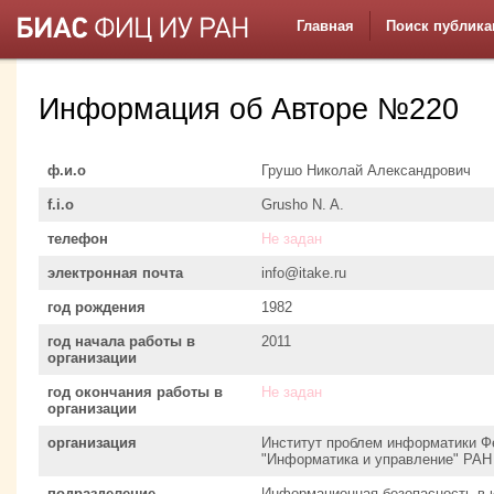
Главная
Поиск публика
Информация об Авторе №220
ф.и.о
Грушо Николай Александрович
f.i.o
Grusho N. A.
телефон
Не задан
электронная почта
info@itake.ru
год рождения
1982
год начала работы в
2011
организации
год окончания работы в
Не задан
организации
организация
Институт проблем информатики Ф
"Информатика и управление" РАН
подразделение
Информационная безопасность в