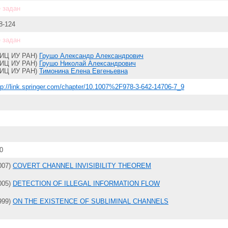
 задан
8-124
 задан
ФИЦ ИУ РАН)
Грушо Александр Александрович
ФИЦ ИУ РАН)
Грушо Николай Александрович
ФИЦ ИУ РАН)
Тимонина Елена Евгеньевна
tp://link.springer.com/chapter/10.1007%2F978-3-642-14706-7_9
0
007)
COVERT CHANNEL INVISIBILITY THEOREM
005)
DETECTION OF ILLEGAL INFORMATION FLOW
999)
ON THE EXISTENCE OF SUBLIMINAL CHANNELS