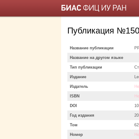
Публикация №150
Название публикации
P
Название на другом языке
Тип публикации
Ст
Издание
Le
Издатель
Не
ISBN
Не
DOI
10
Год издания
20
Том
62
Номер
Не