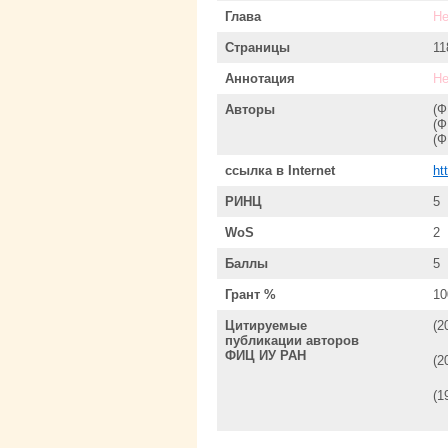
Глава
Не
Страницы
11
Аннотация
Не
Авторы
(
(
(
ссылка в Internet
ht
РИНЦ
5
WoS
2
Баллы
5
Грант %
10
Цитируемые
(2
публикации авторов
ФИЦ ИУ РАН
(2
(1