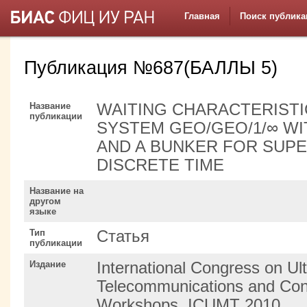
Главная
Поиск публика
Публикация №687(БАЛЛЫ 5)
Название
WAITING CHARACTERIST
публикации
SYSTEM GEO/GEO/1/∞ WI
AND A BUNKER FOR SUPE
DISCRETE TIME
Название на
другом
языке
Тип
Статья
публикации
Издание
International Congress on Ul
Telecommunications and Con
Workshops, ICUMT 2010