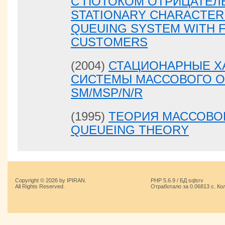
С ПОТОКОМ ОТРИЦАТЕЛЬ
STATIONARY CHARACTERI
QUEUING SYSTEM WITH 
CUSTOMERS
(2004)
СТАЦИОНАРНЫЕ Х
СИСТЕМЫ МАССОВОГО 
SM/MSP/N/R
(1995)
ТЕОРИЯ МАССОВО
QUEUEING THEORY
Copyright © 2026 by IPIRAN.
PHP 5.6.9 / БД sqlsrv
All Rights Reserved.
Отработало за 0.06813 с. Ко