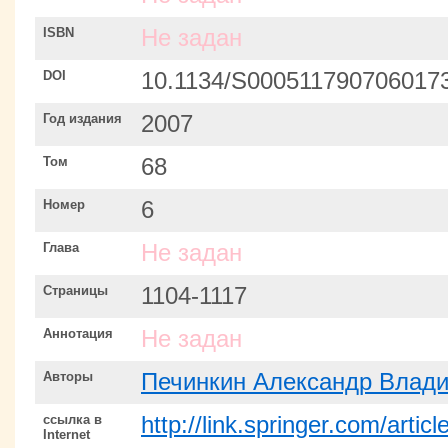
ISBN
Не задан
DOI
10.1134/S000511790706017
Год издания
2007
Том
68
Номер
6
Глава
Не задан
Страницы
1104-1117
Аннотация
Не задан
Авторы
Печинкин Александр Влад
ссылка в
http://link.springer.com/art
Internet