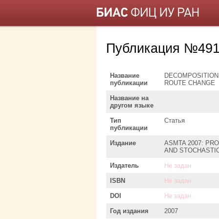
Публикация №491
Название
DECOMPOSITION
публикации
ROUTE CHANGE
Название на
другом языке
Тип
Статья
публикации
Издание
ASMTA 2007: PR
AND STOCHASTIC
Издатель
Не задан
ISBN
Не задан
DOI
Не задан
Год издания
2007