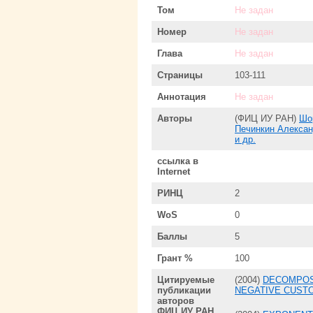
Том
Не задан
Номер
Не задан
Глава
Не задан
Страницы
103-111
Аннотация
Не задан
Авторы
(ФИЦ ИУ РАН)
Шо
Печинкин Алекса
и др.
ссылка в
Internet
РИНЦ
2
WoS
0
Баллы
5
Грант %
100
Цитируемые
(2004)
DECOMPOS
публикации
NEGATIVE CUST
авторов
ФИЦ ИУ РАН