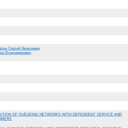
ргин Сергей Яковлевич
ндр Владимирович
ITION OF QUEUEING NETWORKS WITH DEPENDENT SERVICE AND
OMERS