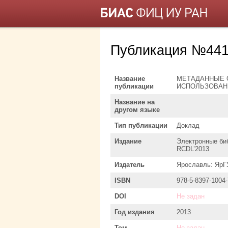
Публикация №441
Название
МЕТАДАННЫЕ 
публикации
ИСПОЛЬЗОВАН
Название на
другом языке
Тип публикации
Доклад
Издание
Электронные биб
RCDL’2013
Издатель
Ярославль: ЯрГУ
ISBN
978-5-8397-1004-
DOI
Не задан
Год издания
2013
Том
Не задан