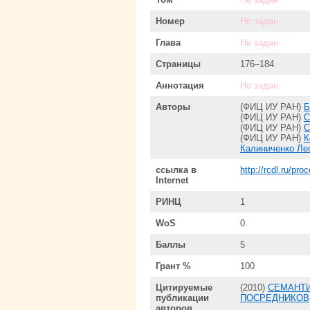
Номер
Не задан
Глава
Не задан
Страницы
176–184
Аннотация
Не задан
Авторы
(ФИЦ ИУ РАН)
Б
(ФИЦ ИУ РАН)
С
(ФИЦ ИУ РАН)
С
(ФИЦ ИУ РАН)
К
Калиниченко Ле
ссылка в
http://rcdl.ru/pr
Internet
РИНЦ
1
WoS
0
Баллы
5
Грант %
100
Цитируемые
(2010)
СЕМАНТИ
публикации
ПОСРЕДНИКОВ
авторов