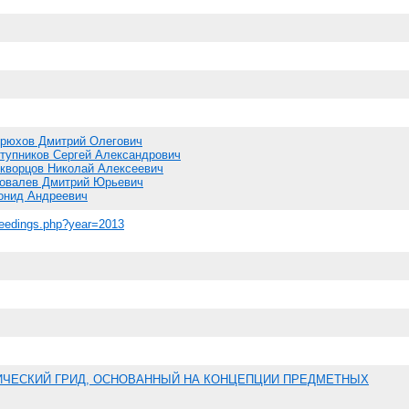
рюхов Дмитрий Олегович
тупников Сергей Александрович
кворцов Николай Алексеевич
овалев Дмитрий Юрьевич
онид Андреевич
oceedings.php?year=2013
ЧЕСКИЙ ГРИД, ОСНОВАННЫЙ НА КОНЦЕПЦИИ ПРЕДМЕТНЫХ