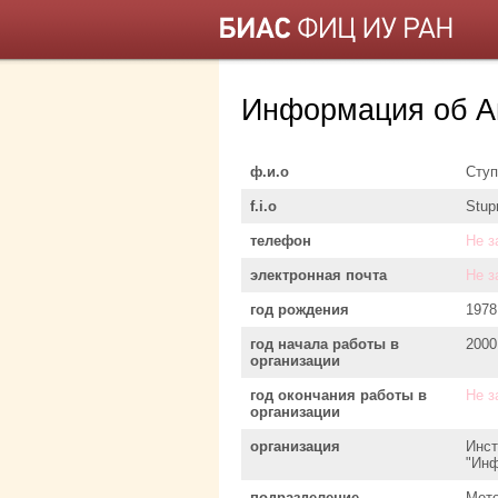
Информация об А
ф.и.о
Ступ
f.i.o
Stup
телефон
Не з
электронная почта
Не з
год рождения
1978
год начала работы в
2000
организации
год окончания работы в
Не з
организации
организация
Инст
"Инф
подразделение
Мето