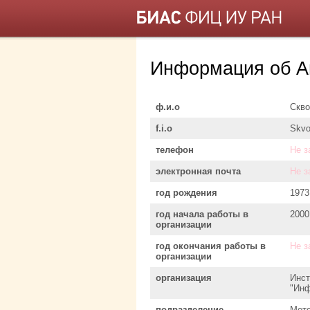
Информация об А
ф.и.о
Скво
f.i.o
Skvo
телефон
Не з
электронная почта
Не з
год рождения
1973
год начала работы в
2000
организации
год окончания работы в
Не з
организации
организация
Инст
"Инф
подразделение
Мето