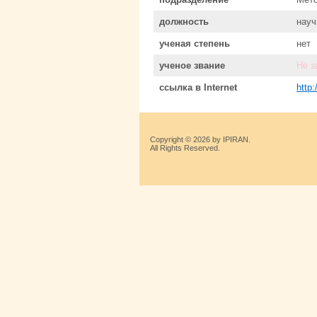
должность
науч
ученая степень
нет
ученое звание
Не з
ссылка в Internet
http
Copyright © 2026 by IPIRAN.
All Rights Reserved.