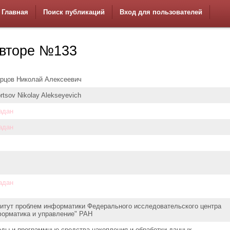
Главная
Поиск публикаций
Вход для пользователей
вторе №133
рцов Николай Алексеевич
rtsov Nikolay Alekseyevich
адан
адан
адан
итут проблем информатики Федерального исследовательского центра
орматика и управление" РАН
ды и программные средства накопления и обработки данных