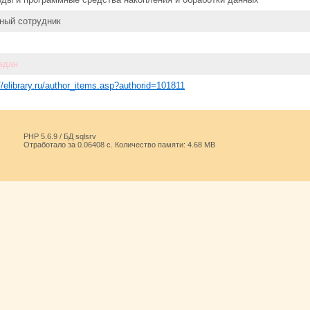
ный сотрудник
адан
://elibrary.ru/author_items.asp?authorid=101811
PHP 5.6.9 / БД sqlsrv
Отработало за 0.06408 с. Количество памяти: 4.68 MB