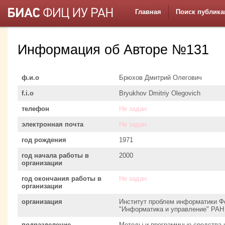
Главная
Поиск публика
Информация об Авторе №131
ф.и.о
Брюхов Дмитрий Олегович
f.i.o
Bryukhov Dmitriy Olegovich
телефон
Не задан
электронная почта
Не задан
год рождения
1971
год начала работы в
2000
организации
год окончания работы в
Не задан
организации
организация
Институт проблем информатики Ф
"Информатика и управление" РАН
подразделение
Методы и программные средства 