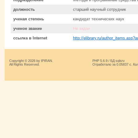
должность
старший научный сотрудник
ученая степень
кандидат технических наук
ученое звание
Не задан
ссылка в Internet
http://elibrary.ru/author_items.asp?
Copyright © 2026 by IPIRAN.
PHP 5.6.9 / БД sqlsrv
All Rights Reserved.
Отработало за 0.05837 с. Ко