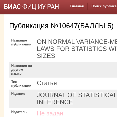
Главная
Поиск публика
Публикация №10647(БАЛЛЫ 5)
Название
ON NORMAL VARIANCE-ME
публикации
LAWS FOR STATISTICS W
SIZES
Название на
другом
языке
Тип
Статья
публикации
Издание
JOURNAL OF STATISTICA
INFERENCE
Издатель
Не задан