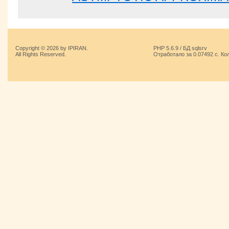
Copyright © 2026 by IPIRAN.
PHP 5.6.9 / БД sqlsrv
All Rights Reserved.
Отработало за 0.07492 с. Ко