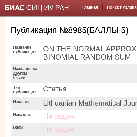
Главная
Поиск публика
Публикация №8985(БАЛЛЫ 5)
Название
ON THE NORMAL APPROXI
публикации
BINOMIAL RANDOM SUM
Название на
другом
языке
Тип
Статья
публикации
Издание
Lithuanian Mathematical Jou
Издатель
Не задан
ISBN
Не задан