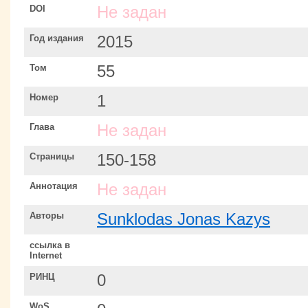
DOI
Не задан
Год издания
2015
Том
55
Номер
1
Глава
Не задан
Страницы
150-158
Аннотация
Не задан
Авторы
Sunklodas Jonas Kazys
ссылка в
Internet
РИНЦ
0
WoS