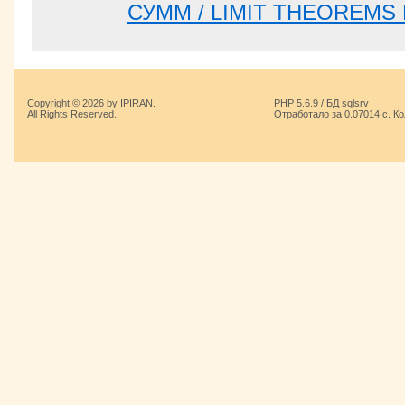
СУММ / LIMIT THEOREM
Copyright © 2026 by IPIRAN.
PHP 5.6.9 / БД sqlsrv
All Rights Reserved.
Отработало за 0.07014 с. К