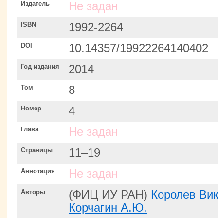
Издатель
Не задан
ISBN
1992-2264
DOI
10.14357/19922264140402
Год издания
2014
Том
8
Номер
4
Глава
Не задан
Страницы
11–19
Аннотация
Не задан
Авторы
(ФИЦ ИУ РАН)
Королев Ви
Корчагин А.Ю.