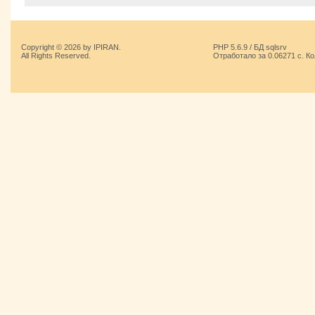
Copyright © 2026 by IPIRAN.
PHP 5.6.9 / БД sqlsrv
All Rights Reserved.
Отработало за 0.06271 с. К