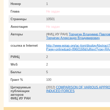
Номер
1
Глава
Не задан
Страницы
10501
Аннотация
Не задан
Авторы
(ФИЦ ИУ РАН)
Торчигин Владимир Павло
Торчигин Александр Владимирович
ссылка в Internet
http://www.epjap.org/ac-tion/displayAbstract
Page=online&aid=8960168&fulltextType=RA
РИНЦ
2
WoS
2
Баллы
5
Грант %
100
Цитируемые
(2012)
COMPARISON OF VARIOUS APPRO
публикации
INDUCED FORCES
авторов
ФИЦ ИУ РАН