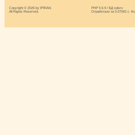
Copyright © 2026 by IPIRAN.
PHP 5.6.9 / БД sqlsrv
All Rights Reserved.
Отработало за 0.07062 с. К