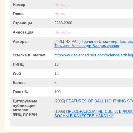
Номер
Не задан
Глава
Не задан
Страницы
2288-2300
Аннотация
Не задан
Авторы
(ФИЦ ИУ РАН)
Торчигин Владимир Павлов
Торчигин Александр Владимирович
ссылка в Internet
http://www.sciencedirect.com/science/articl
РИНЦ
13
WoS
13
Баллы
5
Грант %
100
Цитируемые
(2005)
FEATURES OF BALL LIGHTNING ST
публикации
авторов
(1996)
ПРЕОБРАЗОВАНИЕ СВЕТА В ФОК
ФИЦ ИУ РАН
ВОЛНЫ В КАЧЕСТВЕ НАКАЧКИ