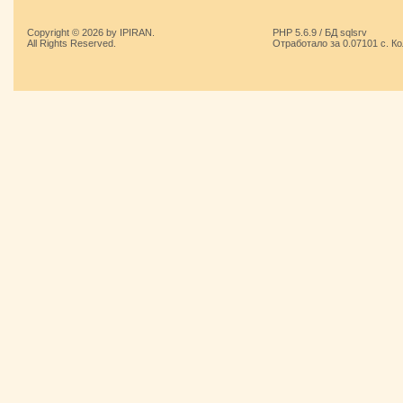
Copyright © 2026 by IPIRAN.
PHP 5.6.9 / БД sqlsrv
All Rights Reserved.
Отработало за 0.07101 с. К