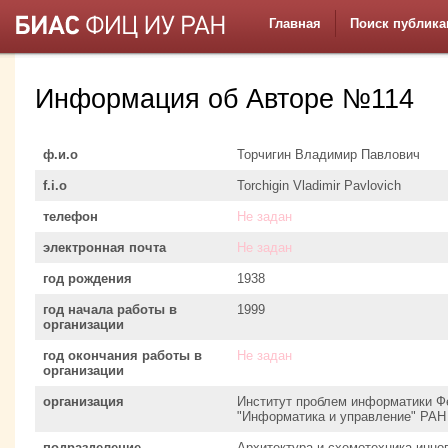
Главная
Поиск публика
Информация об Авторе №114
ф.и.о
Торчигин Владимир Павлович
f.i.o
Torchigin Vladimir Pavlovich
телефон
Не задан
электронная почта
Не задан
год рождения
1938
год начала работы в
1999
организации
год окончания работы в
Не задан
организации
организация
Институт проблем информатики Ф
"Информатика и управление" РАН
подразделение
Архитектура и схемотехника инн