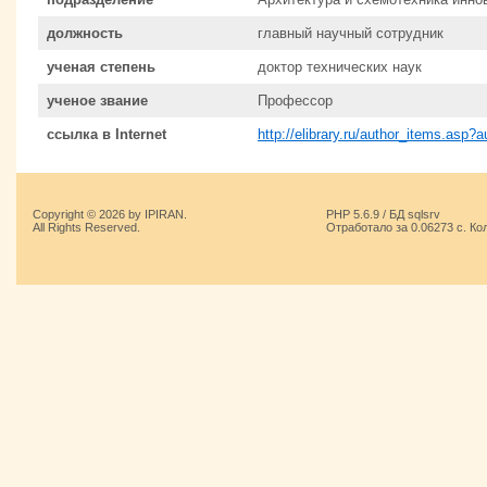
должность
главный научный сотрудник
ученая степень
доктор технических наук
ученое звание
Профессор
ссылка в Internet
http://elibrary.ru/author_items.asp?
Copyright © 2026 by IPIRAN.
PHP 5.6.9 / БД sqlsrv
All Rights Reserved.
Отработало за 0.06273 с. Ко