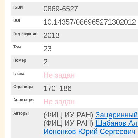
ISBN
0869-6527
DOI
10.14357/086965271302012
Год издания
2013
Том
23
Номер
2
Глава
Не задан
Страницы
170–186
Аннотация
Не задан
Авторы
(ФИЦ ИУ РАН)
Зацаринный
(ФИЦ ИУ РАН)
Шабанов Ал
Ионенков Юрий Сергеевич