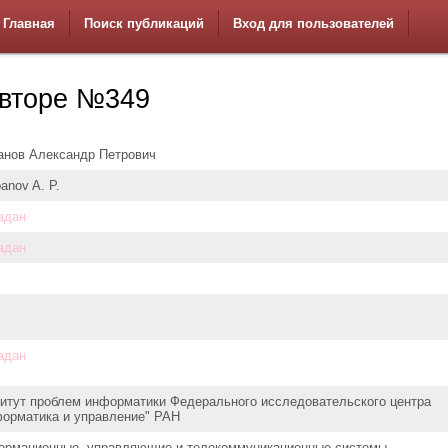
Главная
Поиск публикаций
Вход для пользователей
вторе №349
нов Александр Петрович
anov A. P.
адан
адан
адан
итут проблем информатики Федерального исследовательского центра
орматика и управление" РАН
рмационные, управляющие и телекоммуникационные системы