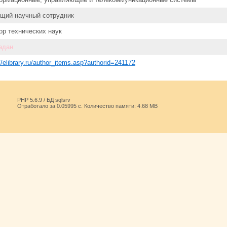
щий научный сотрудник
ор технических наук
адан
://elibrary.ru/author_items.asp?authorid=241172
PHP 5.6.9 / БД sqlsrv
Отработало за 0.05995 с. Количество памяти: 4.68 MB