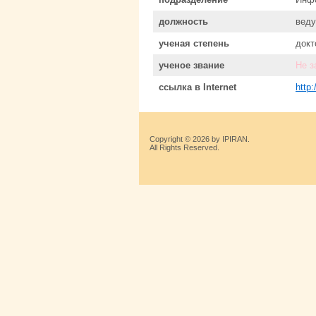
должность
веду
ученая степень
докт
ученое звание
Не з
ссылка в Internet
http
Copyright © 2026 by IPIRAN.
All Rights Reserved.