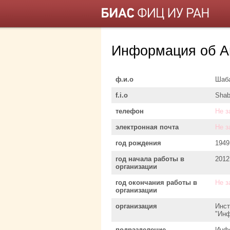
Информация об А
ф.и.о
Шаба
f.i.o
Shab
телефон
Не з
электронная почта
Не з
год рождения
1949
год начала работы в
2012
организации
год окончания работы в
Не з
организации
организация
Инст
"Инф
подразделение
Инфо