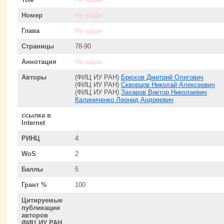
Номер
Не задан
Глава
Не задан
Страницы
78-90
Аннотация
Не задан
Авторы
(ФИЦ ИУ РАН)
Брюхов Дмитрий Олегович
(ФИЦ ИУ РАН)
Скворцов Николай Алексеевич
(ФИЦ ИУ РАН)
Захаров Виктор Николаевич
Калиниченко Леонид Андреевич
ссылка в
Internet
РИНЦ
4
WoS
2
Баллы
5
Грант %
100
Цитируемые
публикации
авторов
ФИЦ ИУ РАН