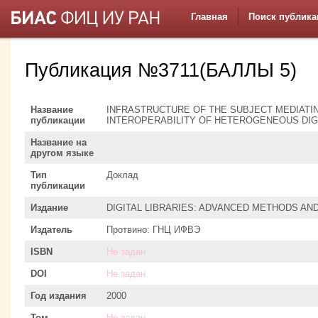
Главная
Поиск публика
Публикация №3711(БАЛЛЫ 5)
Название
INFRASTRUCTURE OF THE SUBJECT MEDIATI
публикации
INTEROPERABILITY OF HETEROGENEOUS DIG
Название на
другом языке
Тип
Доклад
публикации
Издание
DIGITAL LIBRARIES: ADVANCED METHODS AN
Издатель
Протвино: ГНЦ ИФВЭ
ISBN
Не задан
DOI
Не задан
Год издания
2000
Том
Не задан