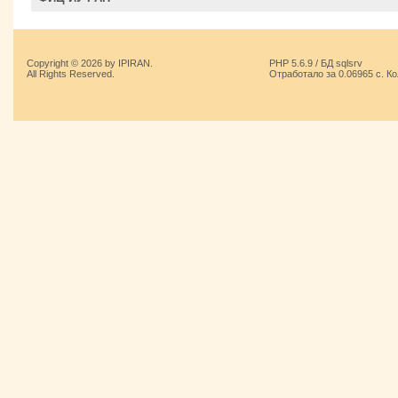
Copyright © 2026 by IPIRAN.
PHP 5.6.9 / БД sqlsrv
All Rights Reserved.
Отработало за 0.06965 с. К