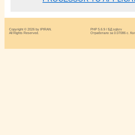
Copyright © 2026 by IPIRAN.
PHP 5.6.9 / БД sqlsrv
All Rights Reserved.
Отработало за 0.07086 с. Ко