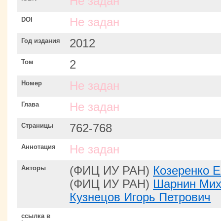
Не задан
DOI
Не задан
Год издания
2012
Том
2
Номер
Не задан
Глава
Не задан
Страницы
762-768
Аннотация
Не задан
Авторы
(ФИЦ ИУ РАН)
Козеренко 
(ФИЦ ИУ РАН)
Шарнин Мих
Кузнецов Игорь Петрович
ссылка в