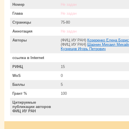
Номер
Не задан
Глава
Не задан
Страницы
75-80
Аннотация
Не задан
Авторы
(ФИЦ ИУ РАН)
Козеренко Елена Бори
(ФИЦ ИУ РАН)
Шарнин Михаил Михай
Кузнецов Игорь Петрович
ссылка в Internet
РИНЦ
15
WoS
0
Баллы
5
Грант %
100
Цитируемые
публикации авторов
ФИЦ ИУ РАН