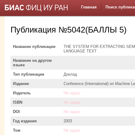
Главная
Поиск публика
Публикация №5042(БАЛЛЫ 5)
Название публикации
THE SYSTEM FOR EXTRACTING SEM
LANGUAGE TEXT
Название на другом
языке
Тип публикации
Доклад
Издание
Conference (International) on Machine 
Издатель
Не задан
ISBN
Не задан
DOI
Не задан
Год издания
2003
Том
Не задан