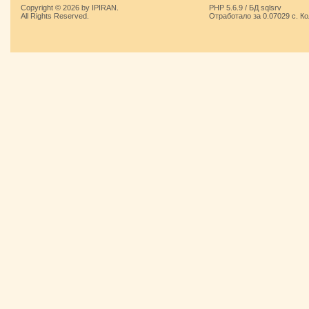
Copyright © 2026 by IPIRAN.
PHP 5.6.9 / БД sqlsrv
All Rights Reserved.
Отработало за 0.07029 с. К