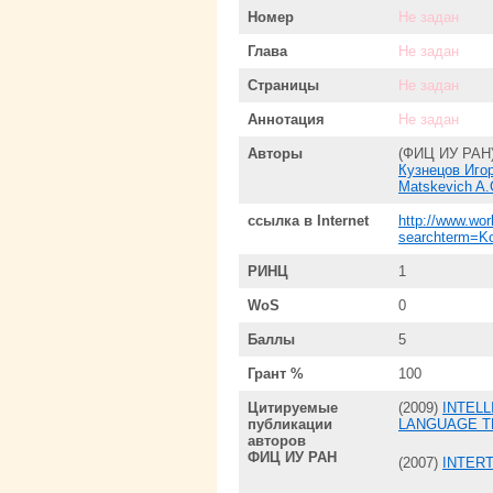
Номер
Не задан
Глава
Не задан
Страницы
Не задан
Аннотация
Не задан
Авторы
(ФИЦ ИУ РАН
Кузнецов Иго
Matskevich A.
ссылка в Internet
http://www.wo
searchterm=K
РИНЦ
1
WoS
0
Баллы
5
Грант %
100
Цитируемые
(2009)
INTELL
публикации
LANGUAGE T
авторов
ФИЦ ИУ РАН
(2007)
INTER