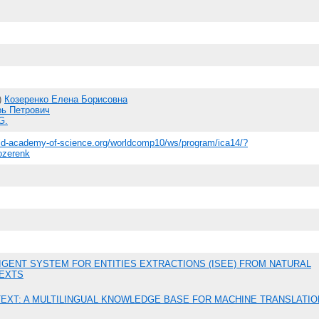
)
Козеренко Елена Борисовна
рь Петрович
G.
rld-academy-of-science.org/worldcomp10/ws/program/ica14/?
ozerenk
IGENT SYSTEM FOR ENTITIES EXTRACTIONS (ISEE) FROM NATURAL
EXTS
TEXT: A MULTILINGUAL KNOWLEDGE BASE FOR MACHINE TRANSLATIO