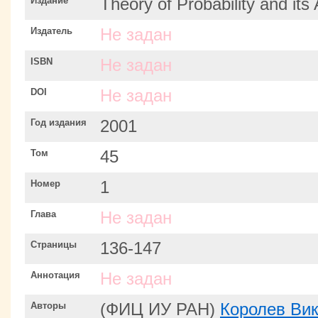
Издание
Theory of Probability and its 
Издатель
Не задан
ISBN
Не задан
DOI
Не задан
Год издания
2001
Том
45
Номер
1
Глава
Не задан
Страницы
136-147
Аннотация
Не задан
Авторы
(ФИЦ ИУ РАН)
Королев Ви