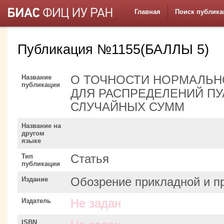
Главная
Поиск публика
Публикация №1155(БАЛЛЫ 5)
Название
О ТОЧНОСТИ НОРМАЛЬ
публикации
ДЛЯ РАСПРЕДЕЛЕНИЙ П
СЛУЧАЙНЫХ СУММ
Название на
другом
языке
Тип
Статья
публикации
Издание
Обозрение прикладной и 
Издатель
Не задан
ISBN