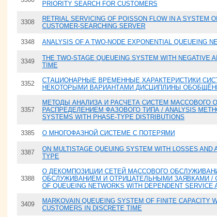
PRIORITY SEARCH FOR CUSTOMERS
RETRIAL SERVICING OF POISSON FLOW IN A SYSTEM O
3308
CUSTOMER-SEARCHING SERVER
3348
ANALYSIS OF A TWO-NODE EXPONENTIAL QUEUEING N
THE TWO-STAGE QUEUEING SYSTEM WITH NEGATIVE AR
3349
TIME
СТАЦИОНАРНЫЕ ВРЕМЕННЫЕ ХАРАКТЕРИСТИКИ СИСТ
3352
НЕКОТОРЫМИ ВАРИАНТАМИ ДИСЦИПЛИНЫ ОБОБЩЁН
МЕТОДЫ АНАЛИЗА И РАСЧЕТА СИСТЕМ МАССОВОГО 
3357
РАСПРЕДЕЛЕНИЕМ ФАЗОВОГО ТИПА / ANALYSIS METH
SYSTEMS WITH PHASE-TYPE DISTRIBUTIONS
3385
О МНОГОФАЗНОЙ СИСТЕМЕ С ПОТЕРЯМИ
ON MULTISTAGE QUEUING SYSTEM WITH LOSSES AND 
3387
TYPE
О ДЕКОМПОЗИЦИИ СЕТЕЙ МАССОВОГО ОБСЛУЖИВАН
3388
ОБСЛУЖИВАНИЕМ И ОТРИЦАТЕЛЬНЫМИ ЗАЯВКАМИ / 
OF QUEUEING NETWORKS WITH DEPENDENT SERVICE 
MARKOVAIN QUEUEING SYSTEM OF FINITE CAPACITY W
3409
CUSTOMERS IN DISCRETE TIME