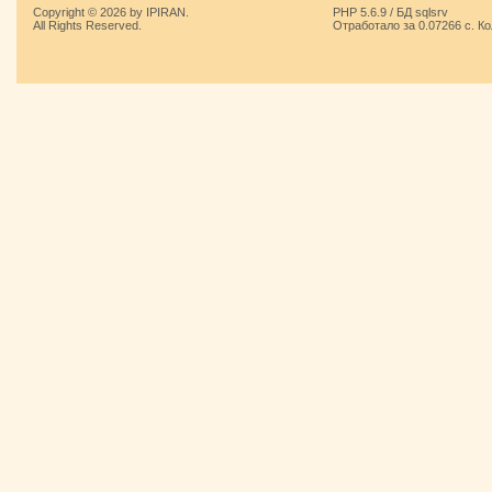
Copyright © 2026 by IPIRAN.
PHP 5.6.9 / БД sqlsrv
All Rights Reserved.
Отработало за 0.07266 с. К