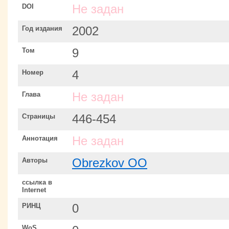
DOI
Не задан
Год издания
2002
Том
9
Номер
4
Глава
Не задан
Страницы
446-454
Аннотация
Не задан
Авторы
Obrezkov OO
ссылка в
Internet
РИНЦ
0
WoS