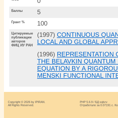
0
Баллы
5
Грант %
100
Цитируемые
(1997)
CONTINUOUS QUA
публикации
LOCAL AND GLOBAL APP
авторов
ФИЦ ИУ РАН
(1996)
REPRESENTATION 
THE BELAVKIN QUANTUM
EQUATION BY A RIGOROU
MENSKI FUNCTIONAL IN
Copyright © 2026 by IPIRAN.
PHP 5.6.9 / БД sqlsrv
All Rights Reserved.
Отработало за 0.07191 с. К