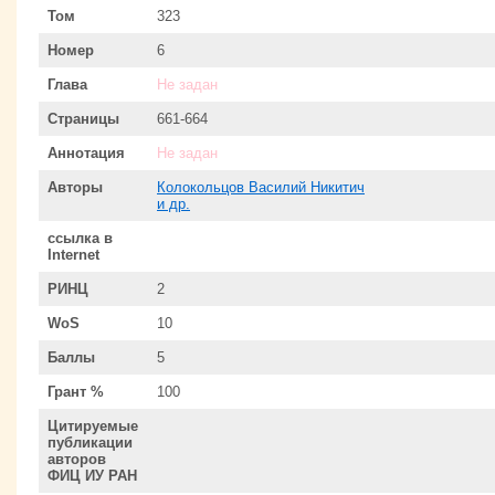
Том
323
Номер
6
Глава
Не задан
Страницы
661-664
Аннотация
Не задан
Авторы
Колокольцов Василий Никитич
и др.
ссылка в
Internet
РИНЦ
2
WoS
10
Баллы
5
Грант %
100
Цитируемые
публикации
авторов
ФИЦ ИУ РАН