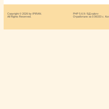
Copyright © 2026 by IPIRAN.
PHP 5.6.9 / БД sqlsrv
All Rights Reserved.
Отработало за 0.06333 с. Ко