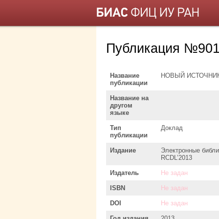
Публикация №901
Название
НОВЫЙ ИСТОЧНИ
публикации
Название на
другом
языке
Тип
Доклад
публикации
Издание
Электронные библи
RCDL’2013
Издатель
Не задан
ISBN
Не задан
DOI
Не задан
Год издания
2013