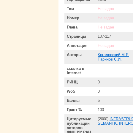
Том
Не задан
Номер
Не задан
Глава
Не задан
Страницы
107-117
Аннотация
Не задан
Авторы
Когаловский М.Р.
Паринов С.И.
ссылка в
Internet
РИНЦ
0
WoS
0
Баллы
5
Грант %
100
Цитируемые
(2000)
INFRASTRUC
публикации
SEMANTIC INTERO
авторов
ФИЦ ИУ РАН