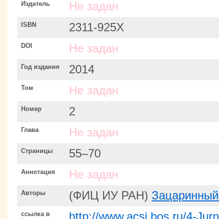
Издатель
Не задан
ISBN
2311-925Х
DOI
Не задан
Год издания
2014
Том
Не задан
Номер
2
Глава
Не задан
Страницы
55–70
Аннотация
Не задан
Авторы
(ФИЦ ИУ РАН)
Зацаринный
ссылка в
http://www.acsi.bos.ru/4-Ju