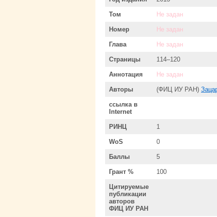
Том
Не задан
Номер
Не задан
Глава
Не задан
Страницы
114–120
Аннотация
Не задан
Авторы
(ФИЦ ИУ РАН)
Заца
ссылка в
Internet
РИНЦ
1
WoS
0
Баллы
5
Грант %
100
Цитируемые
публикации
авторов
ФИЦ ИУ РАН