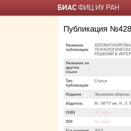
Публикация №428
Название
АВТОМАТИЗИРОВА
публикации
ТЕХНОЛОГИЧЕСКА
РЕШЕНИЙ В ИНТЕ
Название на
другом
языке
Тип
Статья
публикации
Издание
Экономика обороны 
Издатель
М.: МГТУ им. Н. Э.
ISBN
Не задан
DOI
Не задан
Год издания
2013