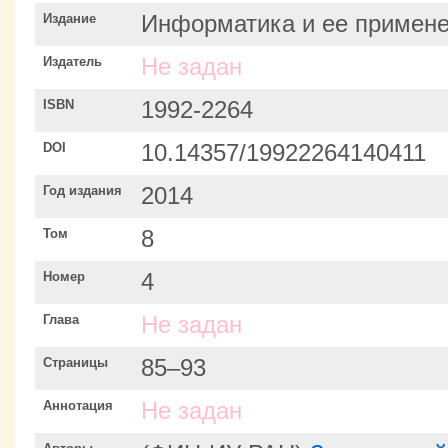
Издание
Информатика и ее примен
Издатель
Не задан
ISBN
1992-2264
DOI
10.14357/19922264140411
Год издания
2014
Том
8
Номер
4
Глава
Не задан
Страницы
85–93
Аннотация
Не задан