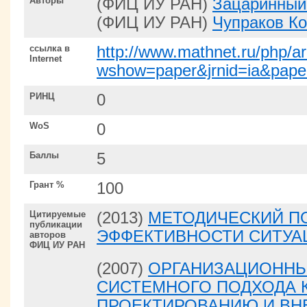
Авторы
(ФИЦ ИУ РАН)
Зацаринный
(ФИЦ ИУ РАН)
Чупраков Ко
ссылка в
http://www.mathnet.ru/php/a
Internet
wshow=paper&jrnid=ia&pape
РИНЦ
0
WoS
0
Баллы
5
Грант %
100
Цитируемые
(2013)
МЕТОДИЧЕСКИЙ ПО
публикации
ЭФФЕКТИВНОСТИ СИТУА
авторов
ФИЦ ИУ РАН
(2007)
ОРГАНИЗАЦИОНН
СИСТЕМНОГО ПОДХОДА К
ПРОЕКТИРОВАНИЮ И В