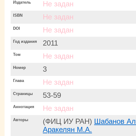
Издатель
Не задан
ISBN
Не задан
DOI
Не задан
Год издания
2011
Том
Не задан
Номер
3
Глава
Не задан
Страницы
53-59
Аннотация
Не задан
Авторы
(ФИЦ ИУ РАН)
Шабанов Ал
Аракелян М.А.