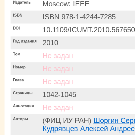
Издатель
Moscow: IEEE
ISBN
ISBN 978-1-4244-7285
DOI
10.1109/ICUMT.2010.56765
Год издания
2010
Том
Не задан
Номер
Не задан
Глава
Не задан
Страницы
1042-1045
Аннотация
Не задан
Авторы
(ФИЦ ИУ РАН)
Шоргин Сер
Кудрявцев Алексей Андрее