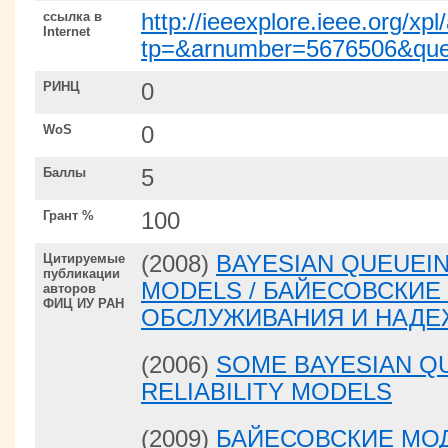
ссылка в
http://ieeexplore.ieee.org/xpl/
Internet
tp=&arnumber=5676506&que
РИНЦ
0
WoS
0
Баллы
5
Грант %
100
Цитируемые
(2008)
BAYESIAN QUEUEIN
публикации
MODELS / БАЙЕСОВСКИЕ
авторов
ФИЦ ИУ РАН
ОБСЛУЖИВАНИЯ И НАД
(2006)
SOME BAYESIAN Q
RELIABILITY MODELS
(2009)
БАЙЕСОВСКИЕ МО