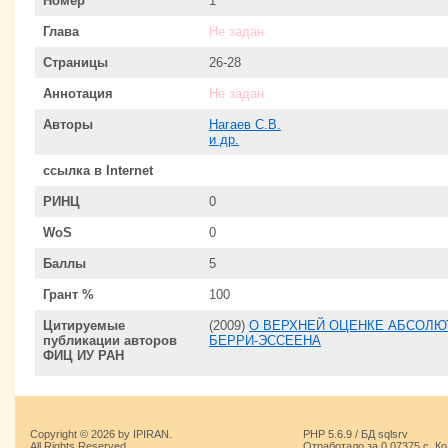
Номер
1
Глава
Не задан
Страницы
26-28
Аннотация
Не задан
Авторы
Нагаев С.В.
и др.
ссылка в Internet
РИНЦ
0
WoS
0
Баллы
5
Грант %
100
Цитируемые
(2009)
О ВЕРХНЕЙ ОЦЕНКЕ АБСОЛЮ
публикации авторов
БЕРРИ-ЭССЕЕНА
ФИЦ ИУ РАН
Copyright © 2026 by IPIRAN.
PHP 5.6.9 / БД sqlsrv
All Rights Reserved.
Отработало за 0.07375 с. К