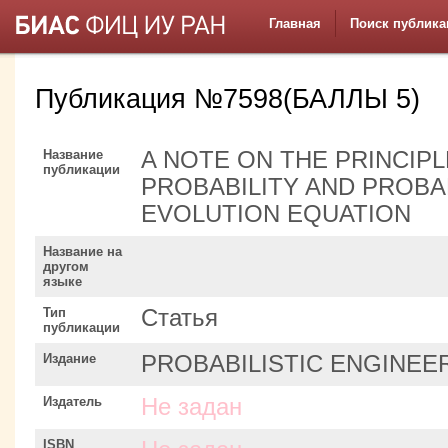
Главная
Поиск публика
Публикация №7598(БАЛЛЫ 5)
Название
A NOTE ON THE PRINCIP
публикации
PROBABILITY AND PROBA
EVOLUTION EQUATION
Название на
другом
языке
Тип
Статья
публикации
Издание
PROBABILISTIC ENGINEE
Издатель
Не задан
ISBN