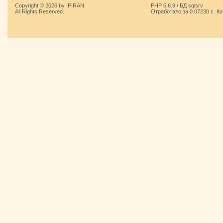
Copyright © 2026 by IPIRAN.
PHP 5.6.9 / БД sqlsrv
All Rights Reserved.
Отработало за 0.07230 с. К