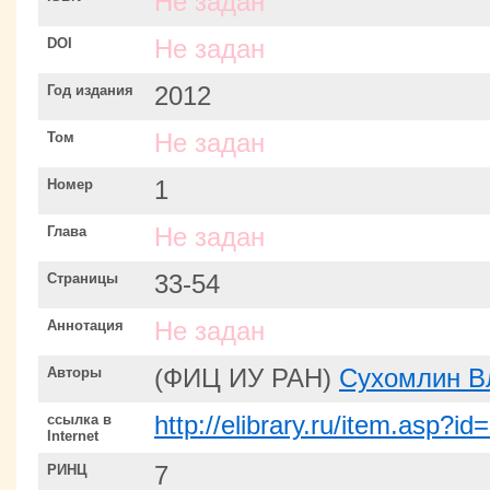
Не задан
DOI
Не задан
Год издания
2012
Том
Не задан
Номер
1
Глава
Не задан
Страницы
33-54
Аннотация
Не задан
Авторы
(ФИЦ ИУ РАН)
Сухомлин В
ссылка в
http://elibrary.ru/item.asp?i
Internet
РИНЦ
7