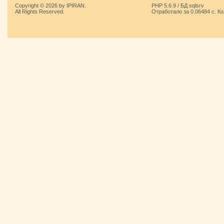
Copyright © 2026 by IPIRAN.
PHP 5.6.9 / БД sqlsrv
All Rights Reserved.
Отработало за 0.06484 с. К