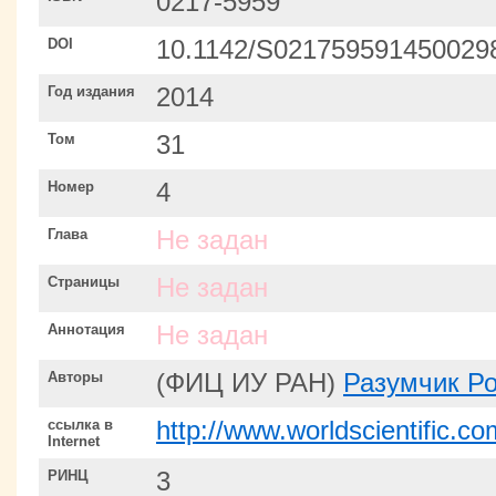
0217-5959
DOI
10.1142/S021759591450029
Год издания
2014
Том
31
Номер
4
Глава
Не задан
Страницы
Не задан
Аннотация
Не задан
Авторы
(ФИЦ ИУ РАН)
Разумчик Р
ссылка в
http://www.worldscientific.
Internet
РИНЦ
3