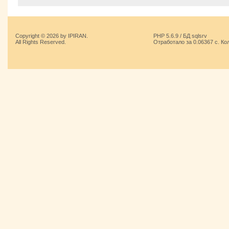
Copyright © 2026 by IPIRAN.
PHP 5.6.9 / БД sqlsrv
All Rights Reserved.
Отработало за 0.06367 с. Ко