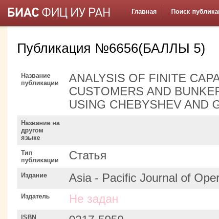
Главная
Поиск публика
Публикация №6656(БАЛЛЫ 5)
Название
ANALYSIS OF FINITE CAP
публикации
CUSTOMERS AND BUNKE
USING CHEBYSHEV AND 
Название на
другом
языке
Тип
Статья
публикации
Издание
Asia - Pacific Journal of Ope
Издатель
Не задан
ISBN