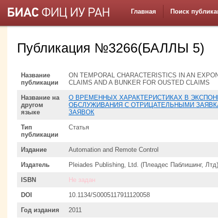
Главная
Поиск публика
Публикация №3266(БАЛЛЫ 5)
Название
ON TEMPORAL CHARACTERISTICS IN AN EXPO
публикации
CLAIMS AND A BUNKER FOR OUSTED CLAIMS
Название на
О ВРЕМЕННЫХ ХАРАКТЕРИСТИКАХ В ЭКСПО
другом
ОБСЛУЖИВАНИЯ С ОТРИЦАТЕЛЬНЫМИ ЗАЯВК
языке
ЗАЯВОК
Тип
Статья
публикации
Издание
Automation and Remote Control
Издатель
Pleiades Publishing, Ltd. (Плеадес Паблишинг, Лтд
ISBN
Не задан
DOI
10.1134/S0005117911120058
Год издания
2011