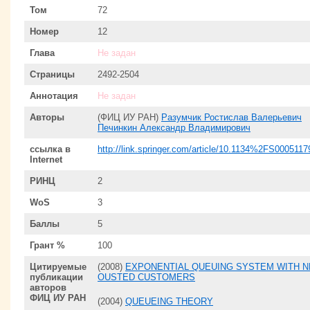
Том
72
Номер
12
Глава
Не задан
Страницы
2492-2504
Аннотация
Не задан
Авторы
(ФИЦ ИУ РАН)
Разумчик Ростислав Валерьевич
Печинкин Александр Владимирович
ссылка в
http://link.springer.com/article/10.1134%2FS000511
Internet
РИНЦ
2
WoS
3
Баллы
5
Грант %
100
Цитируемые
(2008)
EXPONENTIAL QUEUING SYSTEM WITH 
публикации
OUSTED CUSTOMERS
авторов
ФИЦ ИУ РАН
(2004)
QUEUEING THEORY