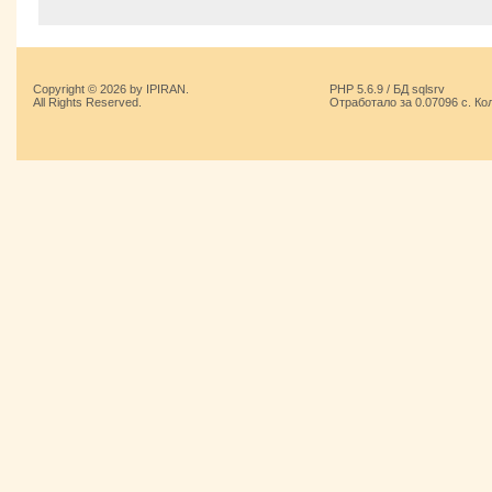
Copyright © 2026 by IPIRAN.
PHP 5.6.9 / БД sqlsrv
All Rights Reserved.
Отработало за 0.07096 с. Ко