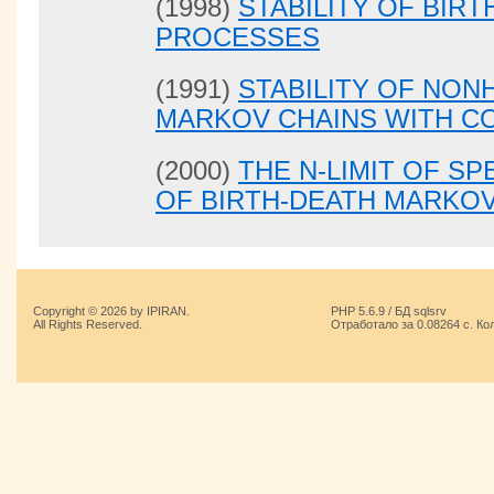
(1998)
STABILITY OF BIR
PROCESSES
(1991)
STABILITY OF NO
MARKOV CHAINS WITH C
(2000)
THE N-LIMIT OF S
OF BIRTH-DEATH MARKOV
Copyright © 2026 by IPIRAN.
PHP 5.6.9 / БД sqlsrv
All Rights Reserved.
Отработало за 0.08264 с. Ко