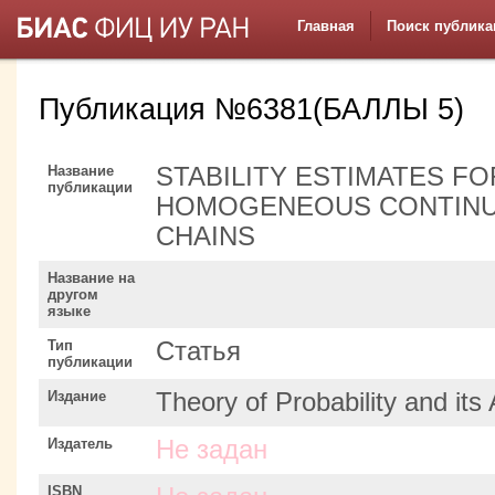
Главная
Поиск публика
Публикация №6381(БАЛЛЫ 5)
Название
STABILITY ESTIMATES FO
публикации
HOMOGENEOUS CONTINU
CHAINS
Название на
другом
языке
Тип
Статья
публикации
Издание
Theory of Probability and its 
Издатель
Не задан
ISBN