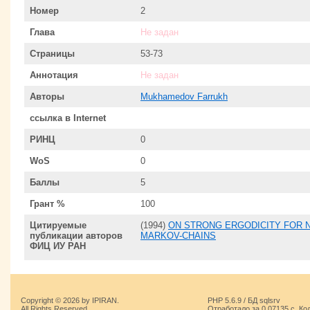
Номер
2
Глава
Не задан
Страницы
53-73
Аннотация
Не задан
Авторы
Mukhamedov Farrukh
ссылка в Internet
РИНЦ
0
WoS
0
Баллы
5
Грант %
100
Цитируемые
(1994)
ON STRONG ERGODICITY FOR
публикации авторов
MARKOV-CHAINS
ФИЦ ИУ РАН
Copyright © 2026 by IPIRAN.
PHP 5.6.9 / БД sqlsrv
All Rights Reserved.
Отработало за 0.07135 с. Ко