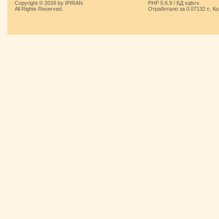
Copyright © 2026 by IPIRAN.
PHP 5.6.9 / БД sqlsrv
All Rights Reserved.
Отработало за 0.07132 с. К