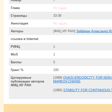
Номер
7
Глава
Не задан
Страницы
33-39
Аннотация
Не задан
Авторы
(ФИЦ ИУ РАН)
Зейфман Александр И
ссылка в Internet
РИНЦ
1
WoS
1
Баллы
5
Грант %
100
Цитируемые
(1989)
QUASI-ERGODICITY FOR NO
публикации авторов
MARKOV-CHAINS
ФИЦ ИУ РАН
(1985)
STABILITY FOR CONTINUOU